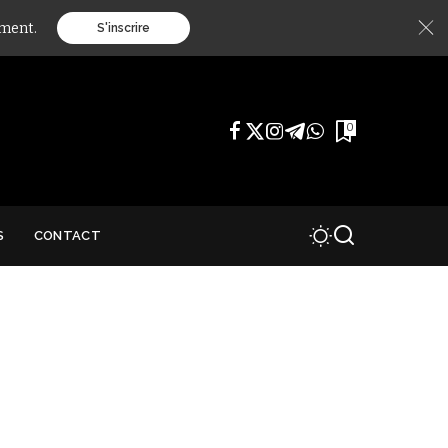
ément.
S'inscrire
0
S
CONTACT