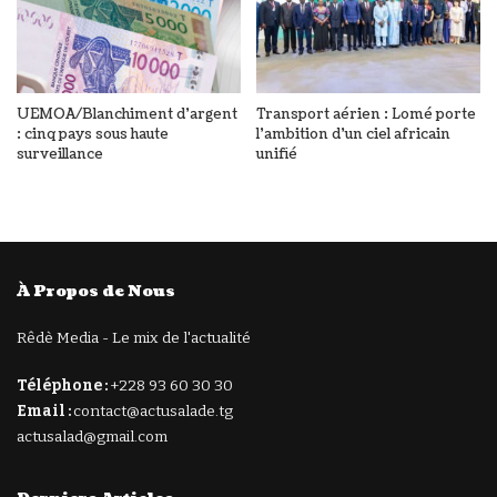
UEMOA/Blanchiment d’argent
Transport aérien : Lomé porte
: cinq pays sous haute
l’ambition d’un ciel africain
surveillance
unifié
À Propos de Nous
Rêdè Media - Le mix de l'actualité
Téléphone :
+228 93 60 30 30
Email :
contact@actusalade.tg
actusalad@gmail.com