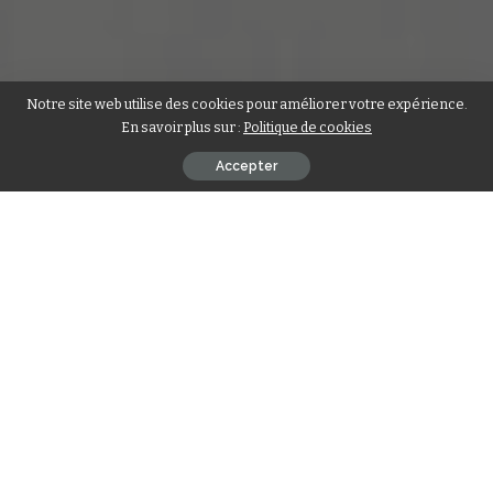
Notre site web utilise des cookies pour améliorer votre expérience.
En savoir plus sur :
Politique de cookies
Accepter
Le Togo ouvre un nouveau chapitre dans sa politique de
mobilité en
Afrique
. Depuis le 18 mai 2026, les citoyens
africains détenteurs d’un passeport valide peuvent
désormais entrer sur le territoire togolais sans visa.
Contents
Une entrée au Togo désormais sans visa
Une volonté d’accélérer l’intégration