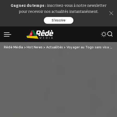
Gagnez du temps :
inscrivez-vous à notre newsletter
pour recevoir nos actualités instantanément.
S'inscrire
Rêdè Média
>
Hot News
>
Actualités
>
Voyager au Togo sans visa : une nouvelle ère pour les citoyens africains