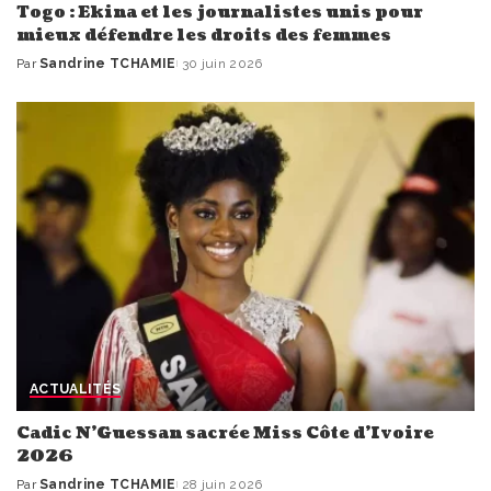
Togo : Ekina et les journalistes unis pour
mieux défendre les droits des femmes
Par
Sandrine TCHAMIE
30 juin 2026
Publié
par
ACTUALITÉS
Cadic N’Guessan sacrée Miss Côte d’Ivoire
2026
Par
Sandrine TCHAMIE
28 juin 2026