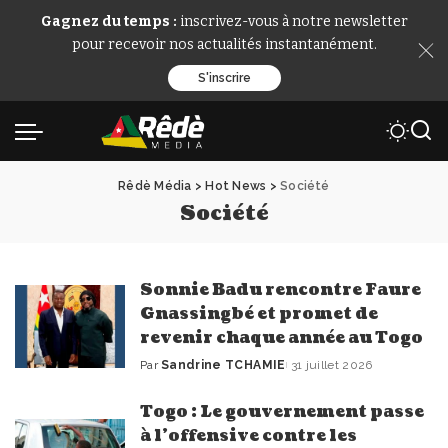
Gagnez du temps :
inscrivez-vous à notre newsletter
pour recevoir nos actualités instantanément.
S'inscrire
Rêdè Média
>
Hot News
>
Société
Société
Sonnie Badu rencontre Faure
Gnassingbé et promet de
revenir chaque année au Togo
Par
Sandrine TCHAMIE
31 juillet 2026
Publié
par
Togo : Le gouvernement passe
à l’offensive contre les