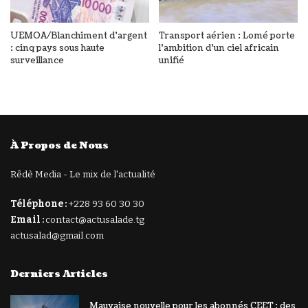
UEMOA/Blanchiment d’argent
Transport aérien : Lomé porte
: cinq pays sous haute
l’ambition d’un ciel africain
surveillance
unifié
À Propos de Nous
Rêdè Media - Le mix de l'actualité
Téléphone :
+228 93 60 30 30
Email :
contact@actusalade.tg
actusalad@gmail.com
Derniers Articles
Mauvaise nouvelle pour les abonnés CEET : des