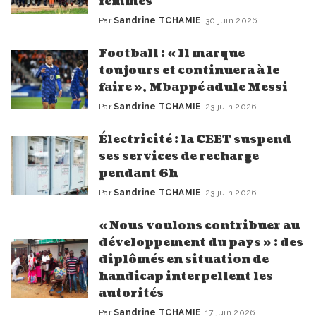
femmes
Par
Sandrine TCHAMIE
30 juin 2026
Publié
par
Football : « Il marque
toujours et continuera à le
faire », Mbappé adule Messi
Par
Sandrine TCHAMIE
23 juin 2026
Publié
par
Électricité : la CEET suspend
ses services de recharge
pendant 6h
Par
Sandrine TCHAMIE
23 juin 2026
Publié
par
« Nous voulons contribuer au
développement du pays » : des
diplômés en situation de
handicap interpellent les
autorités
Par
Sandrine TCHAMIE
17 juin 2026