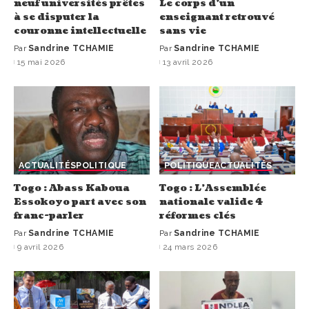
neuf universités prêtes
Le corps d’un
à se disputer la
enseignant retrouvé
couronne intellectuelle
sans vie
Par
Sandrine TCHAMIE
Par
Sandrine TCHAMIE
15 mai 2026
13 avril 2026
ACTUALITÉS
POLITIQUE
POLITIQUE
ACTUALITÉS
Togo : Abass Kaboua
Togo : L’Assemblée
Essokoyo part avec son
nationale valide 4
franc-parler
réformes clés
Par
Sandrine TCHAMIE
Par
Sandrine TCHAMIE
9 avril 2026
24 mars 2026