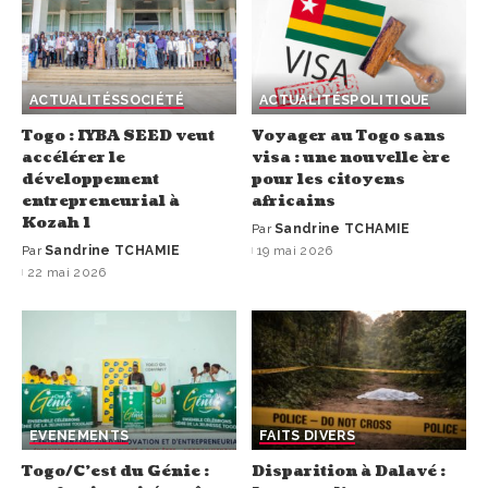
ACTUALITÉS
SOCIÉTÉ
ACTUALITÉS
POLITIQUE
Togo : IYBA SEED veut
Voyager au Togo sans
accélérer le
visa : une nouvelle ère
développement
pour les citoyens
entrepreneurial à
africains
Kozah 1
Par
Sandrine TCHAMIE
Par
Sandrine TCHAMIE
19 mai 2026
22 mai 2026
EVENEMENTS
FAITS DIVERS
Togo/C’est du Génie :
Disparition à Dalavé :