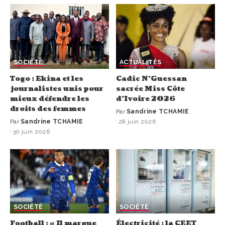
SOCIÉTÉ
ACTUALITÉS
Togo : Ekina et les
Cadic N’Guessan
journalistes unis pour
sacrée Miss Côte
mieux défendre les
d’Ivoire 2026
droits des femmes
Par
Sandrine TCHAMIE
Par
Sandrine TCHAMIE
28 juin 2026
30 juin 2026
SOCIÉTÉ
SOCIÉTÉ
Football : « Il marque
Électricité : la CEET