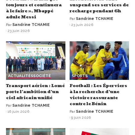
toujours et continuera
suspend ses services de
à le faire », Mbappé
recharge pendant 6h
adule Messi
Par
Sandrine TCHAMIE
Par
Sandrine TCHAMIE
23 juin 2026
23 juin 2026
ACTUALITÉS
SOCIÉTÉ
SPORTS
Transport aérien : Lomé
Football : Les Éperviers
porte l’ambition d’un
à la recherche d’une
ciel africain unifié
victoire rassurante
contre le Bénin
Par
Sandrine TCHAMIE
16 juin 2026
Par
Sandrine TCHAMIE
9 juin 2026