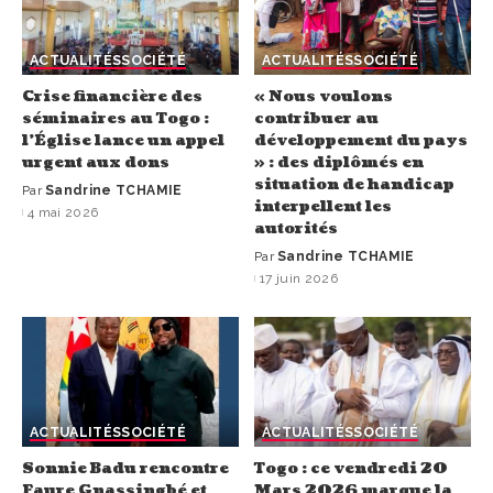
ACTUALITÉS
SOCIÉTÉ
ACTUALITÉS
SOCIÉTÉ
Crise financière des
« Nous voulons
séminaires au Togo :
contribuer au
l’Église lance un appel
développement du pays
urgent aux dons
» : des diplômés en
situation de handicap
Par
Sandrine TCHAMIE
interpellent les
4 mai 2026
autorités
Par
Sandrine TCHAMIE
17 juin 2026
ACTUALITÉS
SOCIÉTÉ
ACTUALITÉS
SOCIÉTÉ
Sonnie Badu rencontre
Togo : ce vendredi 20
Faure Gnassingbé et
Mars 2026 marque la