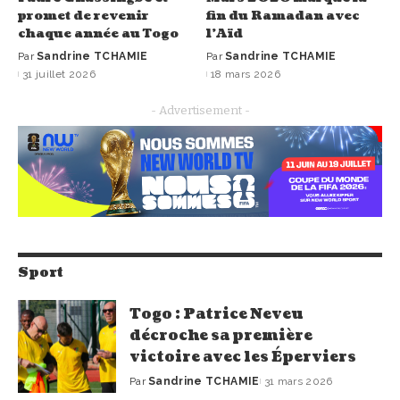
promet de revenir
fin du Ramadan avec
chaque année au Togo
l’Aïd
Par
Sandrine TCHAMIE
Par
Sandrine TCHAMIE
31 juillet 2026
18 mars 2026
- Advertisement -
Sport
Togo : Patrice Neveu
décroche sa première
victoire avec les Éperviers
Par
Sandrine TCHAMIE
31 mars 2026