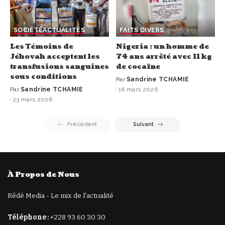
SOCIÉTÉ
ACTUALITÉS
FAITS DIVERS
Les Témoins de
Nigeria : un homme de
Jéhovah acceptent les
74 ans arrêté avec 11 kg
transfusions sanguines
de cocaïne
sous conditions
Par
Sandrine TCHAMIE
Par
Sandrine TCHAMIE
16 mars 2026
23 mars 2026
Précédent
Suivant
À Propos de Nous
Rêdè Media - Le mix de l'actualité
Téléphone :
+228 93 60 30 30