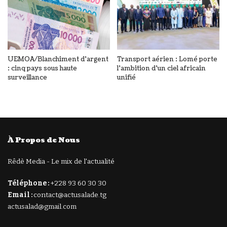
UEMOA/Blanchiment d’argent
Transport aérien : Lomé porte
: cinq pays sous haute
l’ambition d’un ciel africain
surveillance
unifié
À Propos de Nous
Rêdè Media - Le mix de l'actualité
Téléphone :
+228 93 60 30 30
Email :
contact@actusalade.tg
actusalad@gmail.com