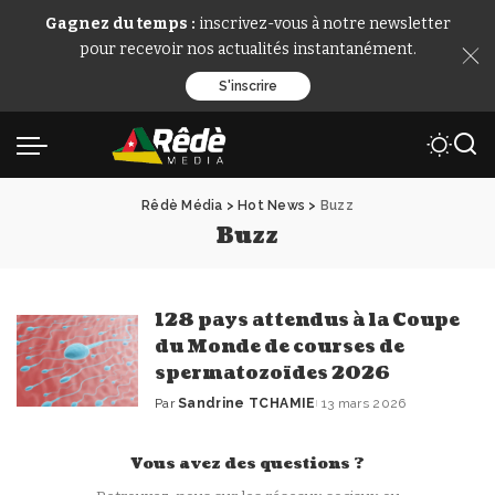
Gagnez du temps :
inscrivez-vous à notre newsletter
pour recevoir nos actualités instantanément.
S'inscrire
Rêdè Média
>
Hot News
>
Buzz
Buzz
128 pays attendus à la Coupe
du Monde de courses de
spermatozoïdes 2026
Par
Sandrine TCHAMIE
13 mars 2026
Publié
par
Vous avez des questions ?