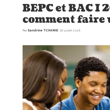
BEPC et BAC I 2
comment faire 
Par
Sandrine TCHAMIE
28 juillet 2026
Publié
par