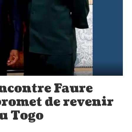
ncontre Faure
promet de revenir
u Togo