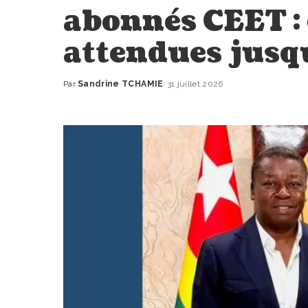
abonnés CEET :
attendues jusq
Par
Sandrine TCHAMIE
31 juillet 2026
Publié
par