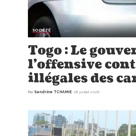
SOCIÉTÉ
Togo : Le gouve
l’offensive con
illégales des c
Par
Sandrine TCHAMIE
28 juillet 2026
Publié
par