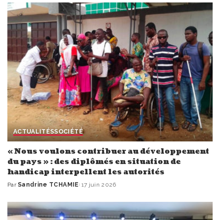
ACTUALITÉS
SOCIÉTÉ
« Nous voulons contribuer au développement
du pays » : des diplômés en situation de
handicap interpellent les autorités
Par
Sandrine TCHAMIE
17 juin 2026
Publié
par