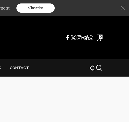
ément.
S'inscrire
0
S
CONTACT