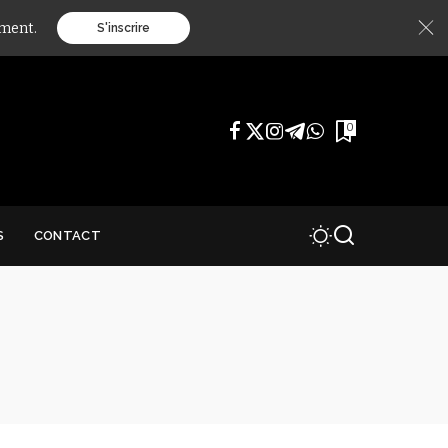
ément.
S'inscrire
0
S
CONTACT