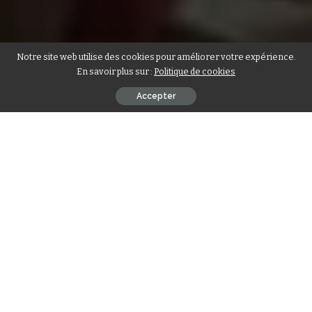
Notre site web utilise des cookies pour améliorer votre expérience.
En savoir plus sur :
Politique de cookies
Accepter
Au-delà de la célébration du 159ᵉ anniversaire de la
Confédération canadienne, la première édition du
Canada
Day Lomé
s’est imposée comme une plateforme de dialogue
économique et diplomatique entre le Canada et le Togo.
Organisée le 6 juillet à Lomé par le Haut-Commissariat du
Canada avec l’appui de
Benart Afrique
, la rencontre a mis en
avant les nouvelles perspectives de coopération entre les
deux pays.
Face aux membres du gouvernement togolais, aux
partenaires techniques et financiers, aux représentants du