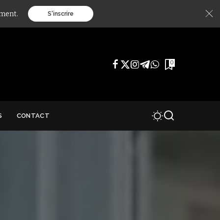
ément.
S'inscrire
0
S
CONTACT