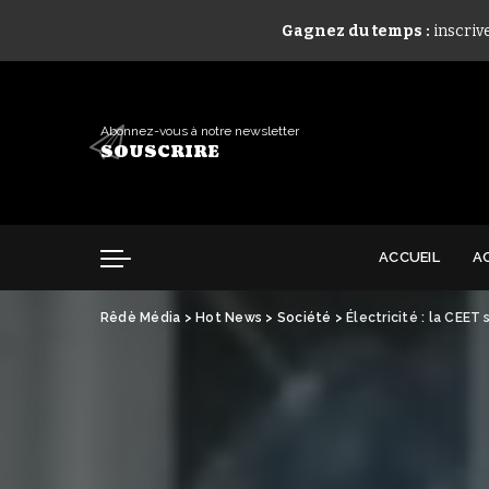
Gagnez du temps :
inscriv
Abonnez-vous à notre newsletter
SOUSCRIRE
ACCUEIL
A
Rêdè Média
>
Hot News
>
Société
>
Électricité : la CEE