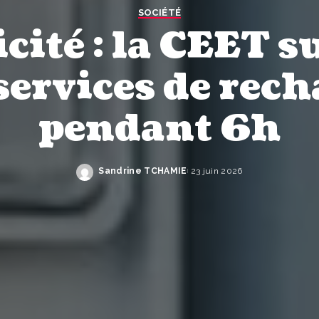
SOCIÉTÉ
icité : la CEET 
services de rec
pendant 6h
Sandrine TCHAMIE
23 juin 2026
Publié
par