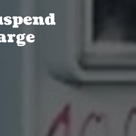
suspend
harge