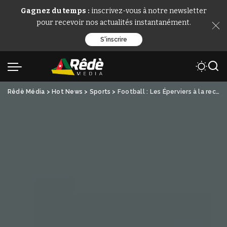
Gagnez du temps :
inscrivez-vous à notre newsletter
pour recevoir nos actualités instantanément.
S'inscrire
Rêdè Média
>
Hot News
>
Sports
>
Football : Les Éperviers à la recherche d’une victoire rassurante contre le Bénin