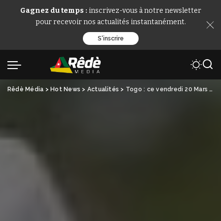
Gagnez du temps :
inscrivez-vous à notre newsletter
pour recevoir nos actualités instantanément.
S'inscrire
Rêdè Média
>
Hot News
>
Actualités
>
Togo : ce vendredi 20 Mars 2026 marque la fin du Ramadan avec l’Aïd