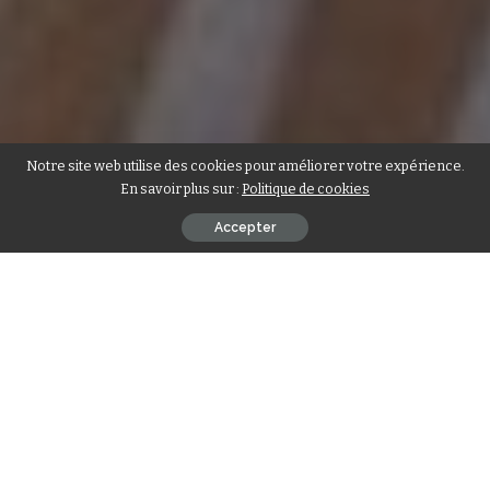
Notre site web utilise des cookies pour améliorer votre expérience.
En savoir plus sur :
Politique de cookies
Accepter
Bonne nouvelle pour les fidèles musulmans du
Togo
. L’
Union
Musulmane du Togo
(UMT) a fixé la date de la célébration de
l’
Aïd el-Fitr
, qui marque la fin du mois de jeûne du
Ramadan
.
Dans un communiqué rendu public le 17 mars 2026, le
Bureau exécutif de l’UMT informe que la fête sera célébrée le
vendredi 20 mars 2026 sur toute l’étendue du territoire
national. Une annonce officielle signée par son président, El